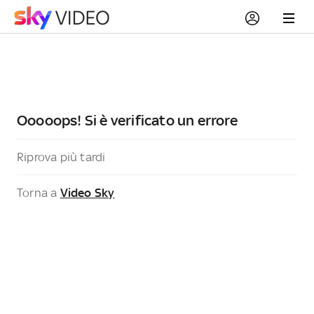
Ooooops! Si è verificato un errore
Riprova più tardi
Torna a
Video Sky