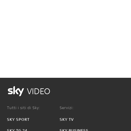
VIDEO
Tutti i siti di Sky:
Servizi:
SKY SPORT
SKY TV
SKY TG 24
SKY BUSINESS