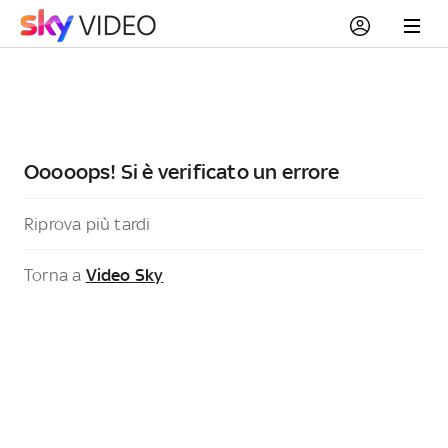
Ooooops! Si è verificato un errore
Riprova più tardi
Torna a
Video Sky