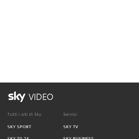
VIDEO
Tutti i siti di Sky:
Servizi:
SKY SPORT
SKY TV
SKY TG 24
SKY BUSINESS