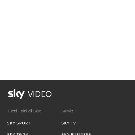
VIDEO
Tutti i siti di Sky:
Servizi:
SKY SPORT
SKY TV
SKY TG 24
SKY BUSINESS