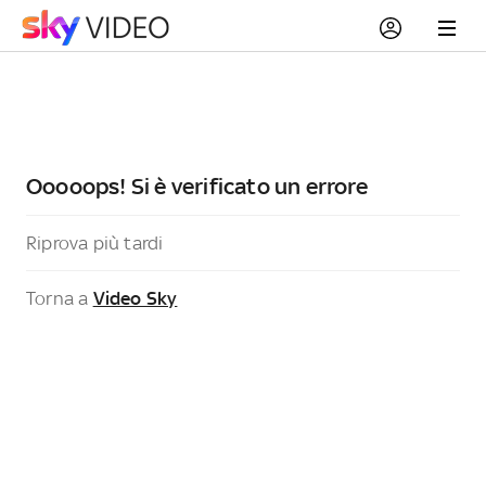
Ooooops! Si è verificato un errore
Riprova più tardi
Torna a
Video Sky