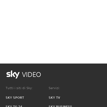
VIDEO
Tutti i siti di Sky:
Servizi:
SKY SPORT
SKY TV
SKY TG 24
SKY BUSINESS