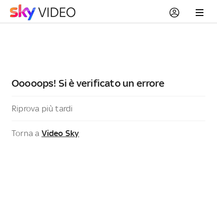
Ooooops! Si è verificato un errore
Riprova più tardi
Torna a
Video Sky