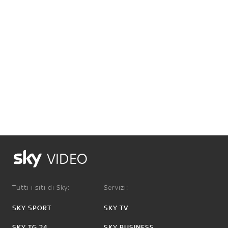
VIDEO
Tutti i siti di Sky:
Servizi:
SKY SPORT
SKY TV
SKY TG 24
SKY BUSINESS