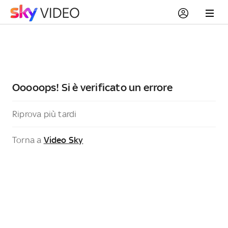
Ooooops! Si è verificato un errore
Riprova più tardi
Torna a
Video Sky