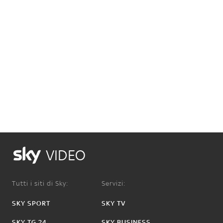
VIDEO
Tutti i siti di Sky:
Servizi:
SKY SPORT
SKY TV
SKY TG 24
SKY BUSINESS