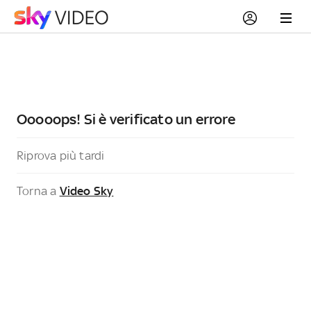
Ooooops! Si è verificato un errore
Riprova più tardi
Torna a
Video Sky