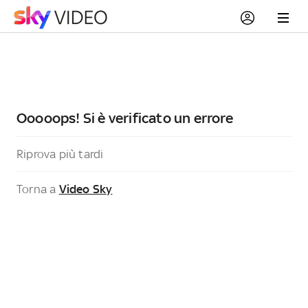
Ooooops! Si è verificato un errore
Riprova più tardi
Torna a
Video Sky