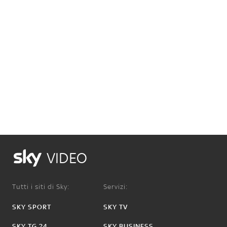
VIDEO
Tutti i siti di Sky:
Servizi:
SKY SPORT
SKY TV
SKY TG 24
SKY BUSINESS