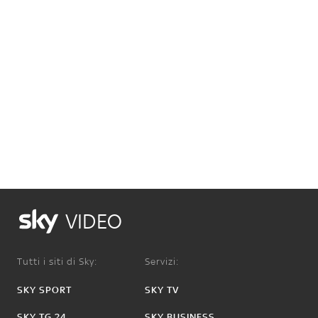
VIDEO
Tutti i siti di Sky:
Servizi:
SKY SPORT
SKY TV
SKY TG 24
SKY BUSINESS