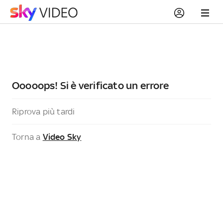
Ooooops! Si è verificato un errore
Riprova più tardi
Torna a
Video Sky