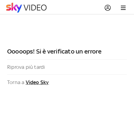
Ooooops! Si è verificato un errore
Riprova più tardi
Torna a
Video Sky