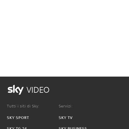
VIDEO
Tutti i siti di Sky:
Servizi:
SKY SPORT
SKY TV
SKY TG 24
SKY BUSINESS