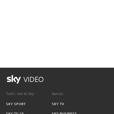
VIDEO
Tutti i siti di Sky:
Servizi:
SKY SPORT
SKY TV
SKY TG 24
SKY BUSINESS