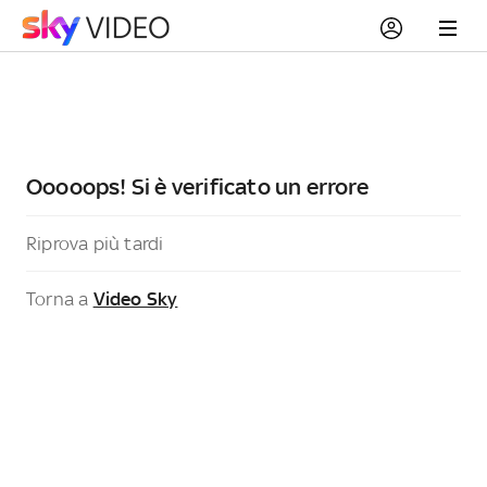
Ooooops! Si è verificato un errore
Riprova più tardi
Torna a
Video Sky