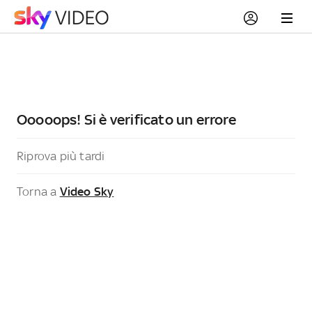
Ooooops! Si è verificato un errore
Riprova più tardi
Torna a
Video Sky