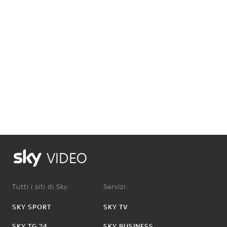
VIDEO
Tutti i siti di Sky:
Servizi:
SKY SPORT
SKY TV
SKY TG 24
SKY BUSINESS