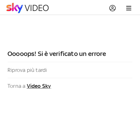
Ooooops! Si è verificato un errore
Riprova più tardi
Torna a
Video Sky