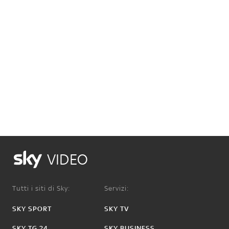
VIDEO
Tutti i siti di Sky:
Servizi:
SKY SPORT
SKY TV
SKY TG 24
SKY BUSINESS