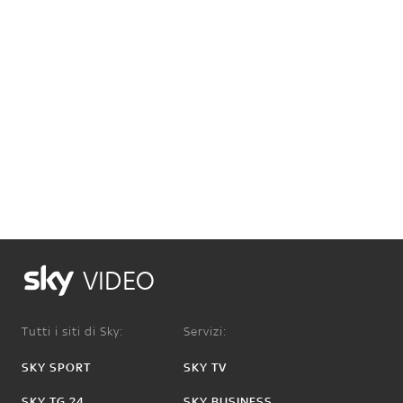
VIDEO
Tutti i siti di Sky:
Servizi:
SKY SPORT
SKY TV
SKY TG 24
SKY BUSINESS