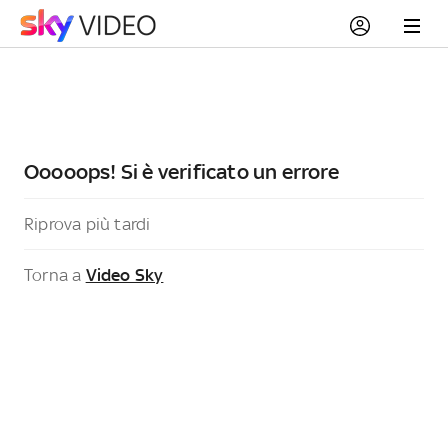
Ooooops! Si è verificato un errore
Riprova più tardi
Torna a
Video Sky