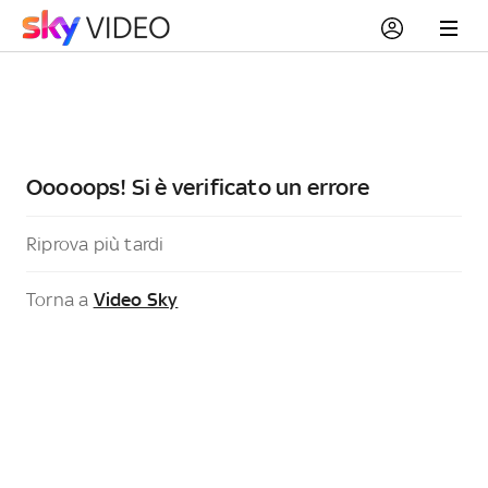
Ooooops! Si è verificato un errore
Riprova più tardi
Torna a
Video Sky