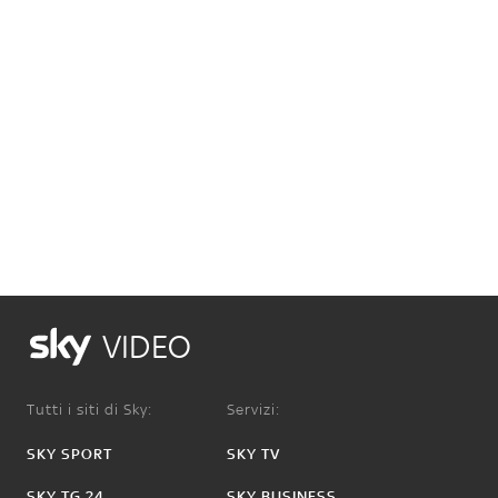
VIDEO
Tutti i siti di Sky:
Servizi:
SKY SPORT
SKY TV
SKY TG 24
SKY BUSINESS