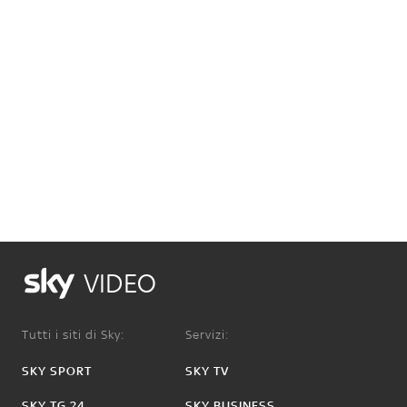
VIDEO
Tutti i siti di Sky:
Servizi:
SKY SPORT
SKY TV
SKY TG 24
SKY BUSINESS