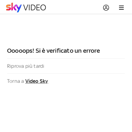
Ooooops! Si è verificato un errore
Riprova più tardi
Torna a
Video Sky