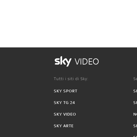
VIDEO
Tutti i siti di Sky:
Se
SKY SPORT
S
SKY TG 24
S
SKY VIDEO
N
SKY ARTE
S