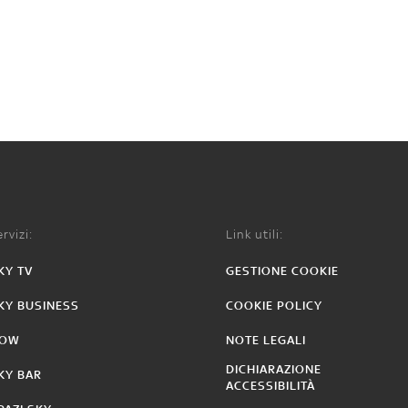
rvizi:
Link utili:
KY TV
GESTIONE COOKIE
KY BUSINESS
COOKIE POLICY
OW
NOTE LEGALI
DICHIARAZIONE
KY BAR
ACCESSIBILITÀ