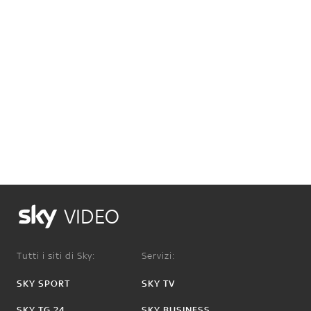
VIDEO
Tutti i siti di Sky:
Servizi:
SKY SPORT
SKY TV
SKY TG 24
SKY BUSINESS