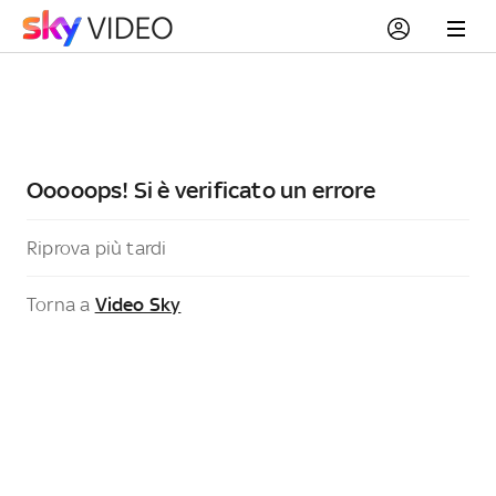
Ooooops! Si è verificato un errore
Riprova più tardi
Torna a
Video Sky