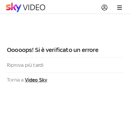
Ooooops! Si è verificato un errore
Riprova più tardi
Torna a
Video Sky