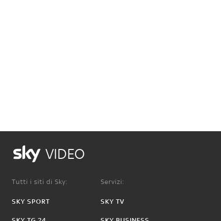
VIDEO
Tutti i siti di Sky:
Servizi:
SKY SPORT
SKY TV
SKY TG 24
SKY BUSINESS