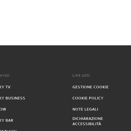
rvizi:
Link utili:
KY TV
GESTIONE COOKIE
KY BUSINESS
COOKIE POLICY
OW
NOTE LEGALI
DICHIARAZIONE
KY BAR
ACCESSIBILITÀ