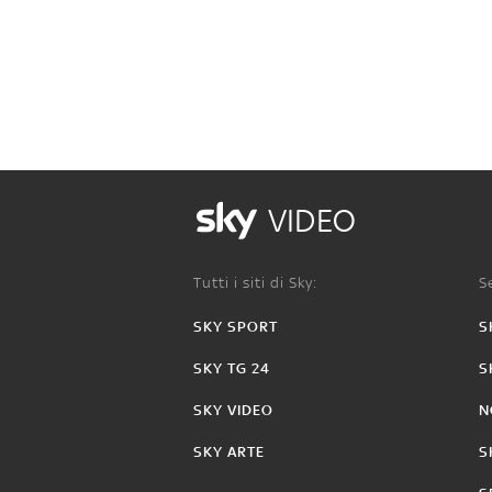
VIDEO
Tutti i siti di Sky:
Se
SKY SPORT
S
SKY TG 24
S
SKY VIDEO
N
SKY ARTE
S