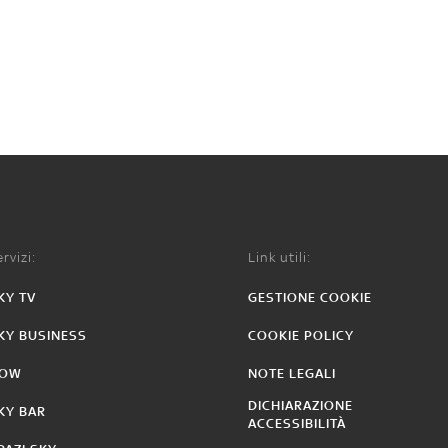
rvizi:
Link utili:
KY TV
GESTIONE COOKIE
KY BUSINESS
COOKIE POLICY
OW
NOTE LEGALI
DICHIARAZIONE
KY BAR
ACCESSIBILITÀ