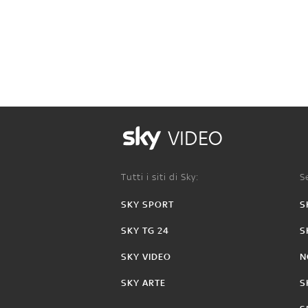
VIDEO
Tutti i siti di Sky:
Se
SKY SPORT
S
SKY TG 24
S
SKY VIDEO
N
SKY ARTE
S