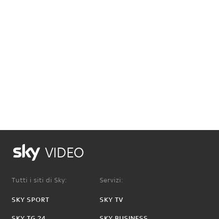
VIDEO
Tutti i siti di Sky:
Servizi:
SKY SPORT
SKY TV
SKY TG 24
SKY BUSINESS