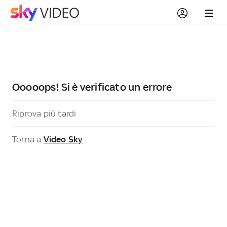
Ooooops! Si è verificato un errore
Riprova più tardi
Torna a
Video Sky