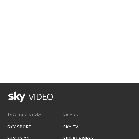
VIDEO
Tutti i siti di Sky:
Servizi:
SKY SPORT
SKY TV
SKY TG 24
SKY BUSINESS