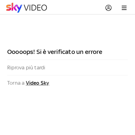
Ooooops! Si è verificato un errore
Riprova più tardi
Torna a
Video Sky