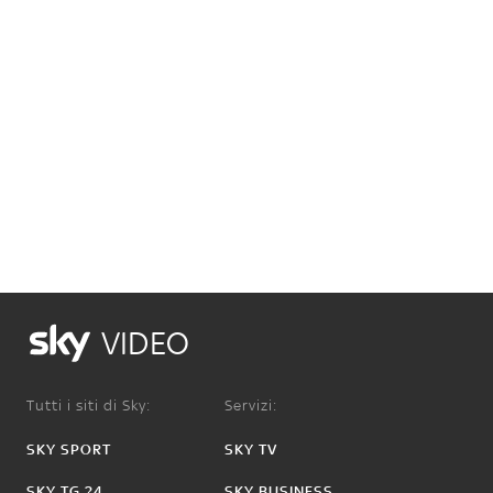
VIDEO
Tutti i siti di Sky:
Servizi:
SKY SPORT
SKY TV
SKY TG 24
SKY BUSINESS