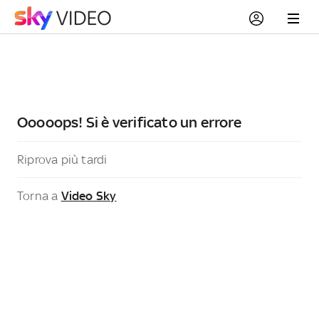
Ooooops! Si è verificato un errore
Riprova più tardi
Torna a
Video Sky