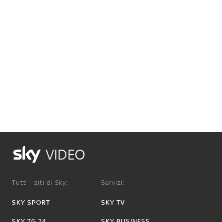
VIDEO
Tutti i siti di Sky:
Servizi:
SKY SPORT
SKY TV
SKY TG 24
SKY BUSINESS