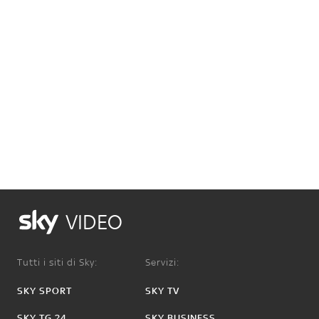
VIDEO
Tutti i siti di Sky:
Servizi:
SKY SPORT
SKY TV
SKY TG 24
SKY BUSINESS