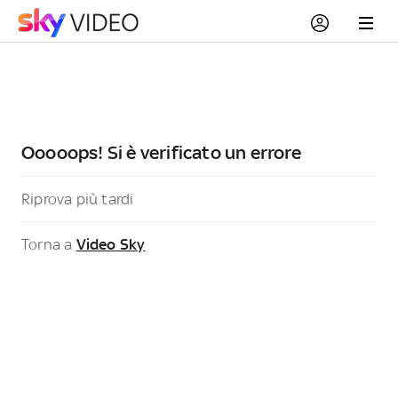
Ooooops! Si è verificato un errore
Riprova più tardi
Torna a
Video Sky