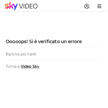
Ooooops! Si è verificato un errore
Riprova più tardi
Torna a
Video Sky