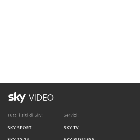
VIDEO
Tutti i siti di Sky:
Servizi:
SKY SPORT
SKY TV
SKY TG 24
SKY BUSINESS