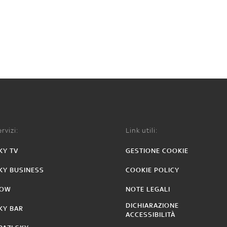
rvizi:
Link utili:
KY TV
GESTIONE COOKIE
KY BUSINESS
COOKIE POLICY
OW
NOTE LEGALI
DICHIARAZIONE
KY BAR
ACCESSIBILITÀ