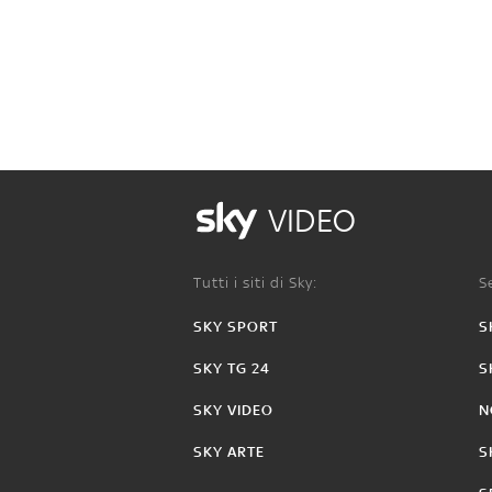
VIDEO
Tutti i siti di Sky:
Se
SKY SPORT
S
SKY TG 24
S
SKY VIDEO
N
SKY ARTE
S