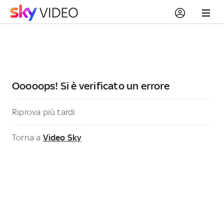
Ooooops! Si è verificato un errore
Riprova più tardi
Torna a
Video Sky