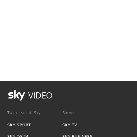
VIDEO
Tutti i siti di Sky:
Servizi:
SKY SPORT
SKY TV
SKY TG 24
SKY BUSINESS