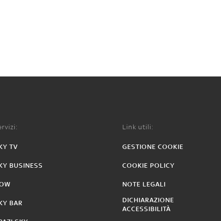
rvizi:
Link utili:
KY TV
GESTIONE COOKIE
KY BUSINESS
COOKIE POLICY
OW
NOTE LEGALI
DICHIARAZIONE
KY BAR
ACCESSIBILITÀ