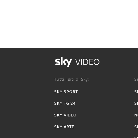
VIDEO
Tutti i siti di Sky:
Se
SKY SPORT
S
SKY TG 24
S
SKY VIDEO
N
SKY ARTE
S