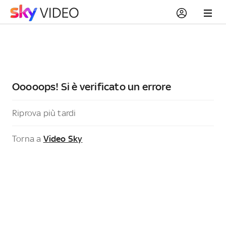
Ooooops! Si è verificato un errore
Riprova più tardi
Torna a
Video Sky