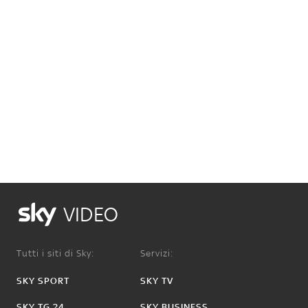
VIDEO
Tutti i siti di Sky:
Servizi:
SKY SPORT
SKY TV
SKY TG 24
SKY BUSINESS