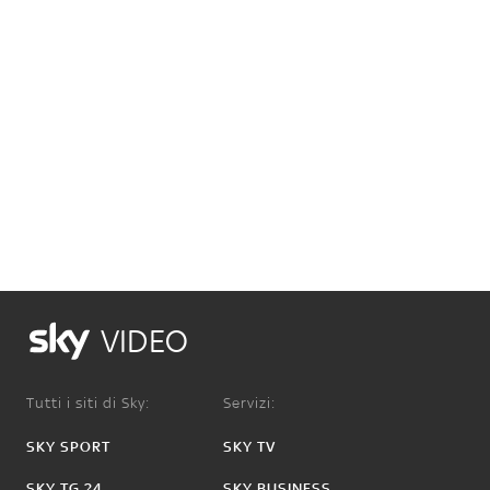
VIDEO
Tutti i siti di Sky:
Servizi:
SKY SPORT
SKY TV
SKY TG 24
SKY BUSINESS