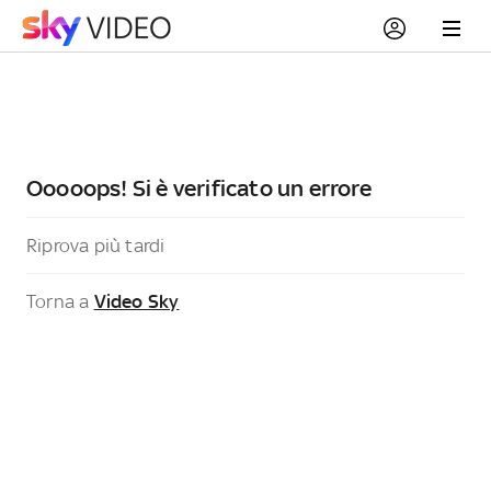
Ooooops! Si è verificato un errore
Riprova più tardi
Torna a
Video Sky