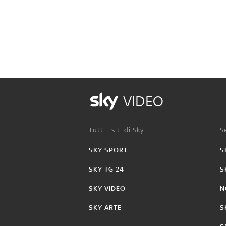
VIDEO
Tutti i siti di Sky:
Se
SKY SPORT
S
SKY TG 24
S
SKY VIDEO
N
SKY ARTE
S