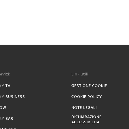
rvizi:
Link utili:
KY TV
GESTIONE COOKIE
KY BUSINESS
COOKIE POLICY
OW
NOTE LEGALI
DICHIARAZIONE
KY BAR
ACCESSIBILITÀ