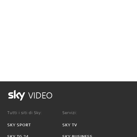
VIDEO
Tutti i siti di Sky:
Servizi:
SKY SPORT
SKY TV
SKY TG 24
SKY BUSINESS