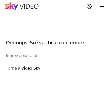
Ooooops! Si è verificato un errore
Riprova più tardi
Torna a
Video Sky