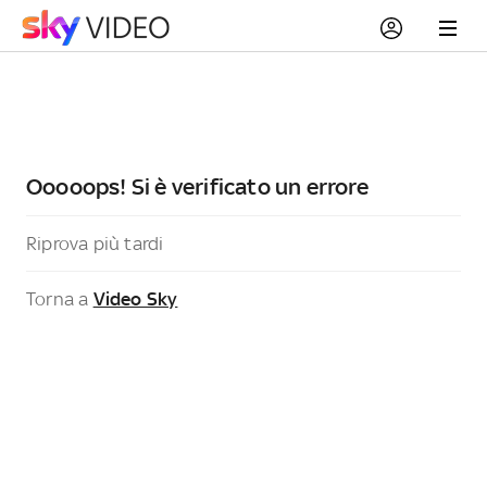
Ooooops! Si è verificato un errore
Riprova più tardi
Torna a
Video Sky