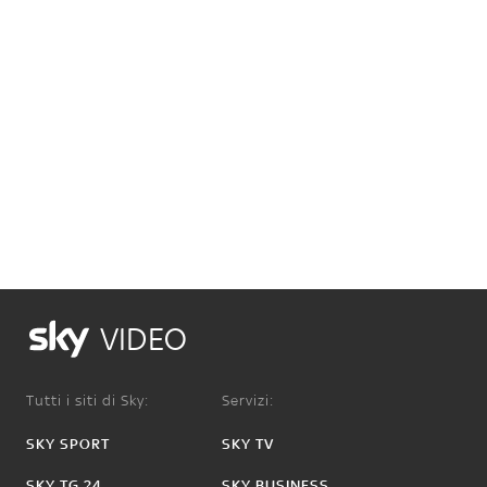
VIDEO
Tutti i siti di Sky:
Servizi:
SKY SPORT
SKY TV
SKY TG 24
SKY BUSINESS