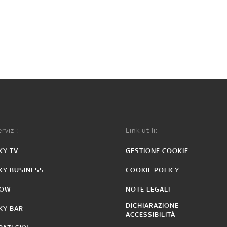
rvizi:
Link utili:
KY TV
GESTIONE COOKIE
KY BUSINESS
COOKIE POLICY
OW
NOTE LEGALI
DICHIARAZIONE
KY BAR
ACCESSIBILITÀ