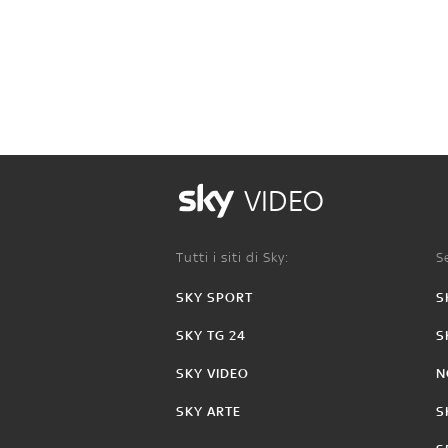
VIDEO
Tutti i siti di Sky:
Se
SKY SPORT
S
SKY TG 24
S
SKY VIDEO
N
SKY ARTE
S