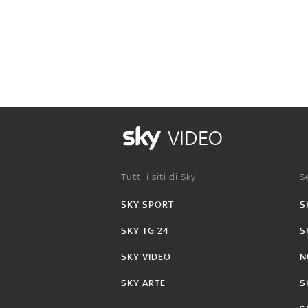
VIDEO
Tutti i siti di Sky:
Se
SKY SPORT
S
SKY TG 24
S
SKY VIDEO
N
SKY ARTE
S