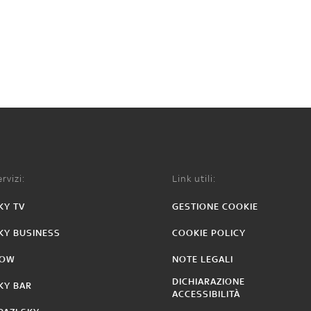
rvizi:
Link utili:
KY TV
GESTIONE COOKIE
KY BUSINESS
COOKIE POLICY
OW
NOTE LEGALI
DICHIARAZIONE
KY BAR
ACCESSIBILITÀ