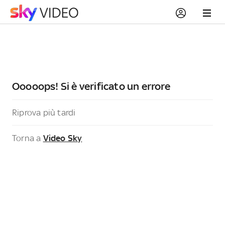
Ooooops! Si è verificato un errore
Riprova più tardi
Torna a
Video Sky