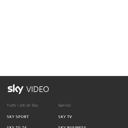
VIDEO
Tutti i siti di Sky:
Servizi:
SKY SPORT
SKY TV
SKY TG 24
SKY BUSINESS