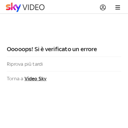
Ooooops! Si è verificato un errore
Riprova più tardi
Torna a
Video Sky