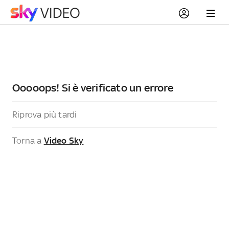
Ooooops! Si è verificato un errore
Riprova più tardi
Torna a
Video Sky