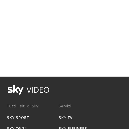
VIDEO
Tutti i siti di Sky:
Servizi:
SKY SPORT
SKY TV
SKY TG 24
SKY BUSINESS