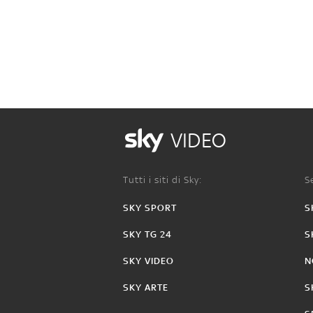
VIDEO
Tutti i siti di Sky:
Se
SKY SPORT
S
SKY TG 24
S
SKY VIDEO
N
SKY ARTE
S