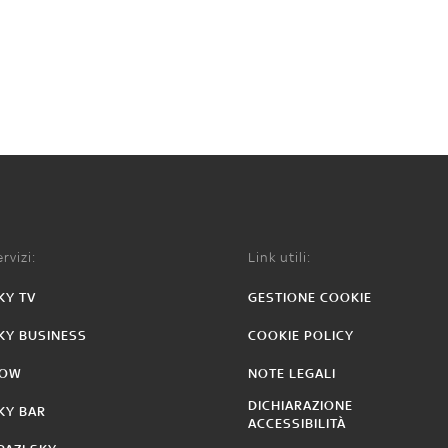
rvizi:
Link utili:
KY TV
GESTIONE COOKIE
KY BUSINESS
COOKIE POLICY
OW
NOTE LEGALI
DICHIARAZIONE
KY BAR
ACCESSIBILITÀ