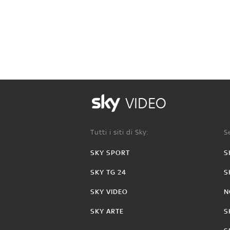
VIDEO
Tutti i siti di Sky:
Se
SKY SPORT
S
SKY TG 24
S
SKY VIDEO
N
SKY ARTE
S