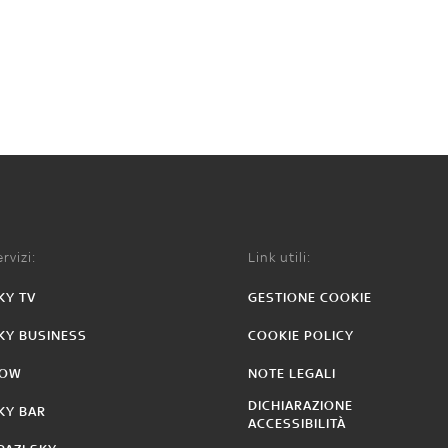
rvizi:
Link utili:
KY TV
GESTIONE COOKIE
KY BUSINESS
COOKIE POLICY
OW
NOTE LEGALI
DICHIARAZIONE
KY BAR
ACCESSIBILITÀ