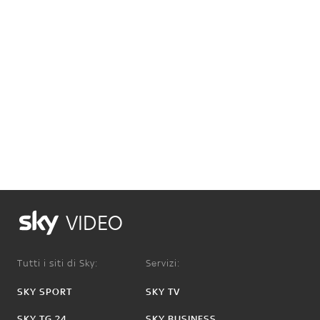
VIDEO
Tutti i siti di Sky:
Servizi:
SKY SPORT
SKY TV
SKY TG 24
SKY BUSINESS