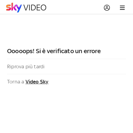
Ooooops! Si è verificato un errore
Riprova più tardi
Torna a
Video Sky