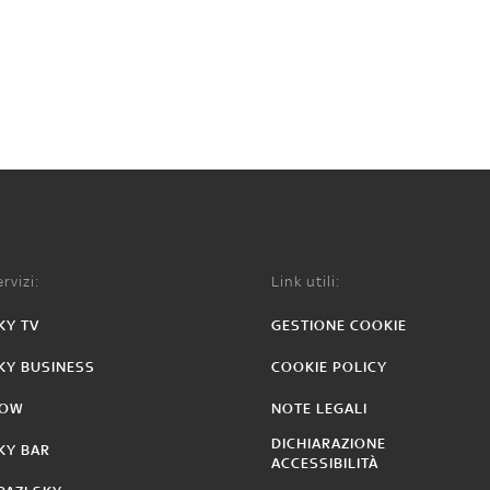
rvizi:
Link utili:
KY TV
GESTIONE COOKIE
KY BUSINESS
COOKIE POLICY
OW
NOTE LEGALI
DICHIARAZIONE
KY BAR
ACCESSIBILITÀ