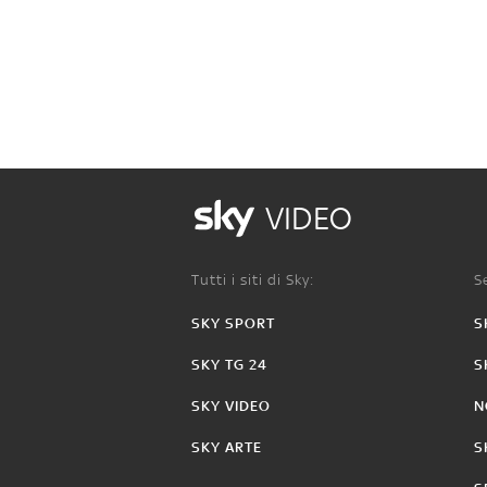
VIDEO
Tutti i siti di Sky:
Se
SKY SPORT
S
SKY TG 24
S
SKY VIDEO
N
SKY ARTE
S