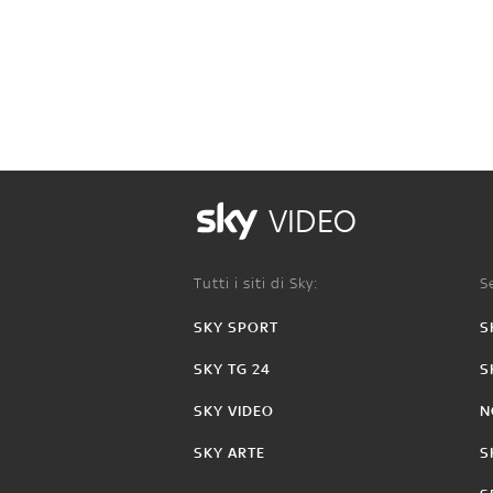
VIDEO
Tutti i siti di Sky:
Se
SKY SPORT
S
SKY TG 24
S
SKY VIDEO
N
SKY ARTE
S