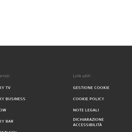
rvizi:
Link utili:
KY TV
GESTIONE COOKIE
KY BUSINESS
COOKIE POLICY
OW
NOTE LEGALI
DICHIARAZIONE
KY BAR
ACCESSIBILITÀ