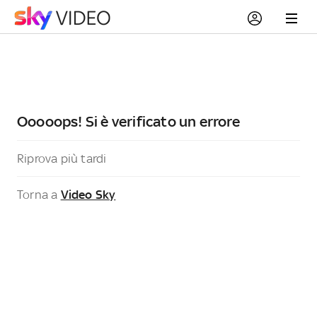
Ooooops! Si è verificato un errore
Riprova più tardi
Torna a
Video Sky