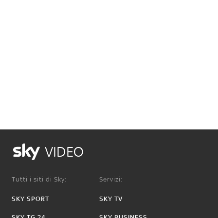
VIDEO
Tutti i siti di Sky:
Servizi:
SKY SPORT
SKY TV
SKY TG 24
SKY BUSINESS