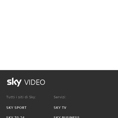
VIDEO
Tutti i siti di Sky:
Servizi:
SKY SPORT
SKY TV
SKY TG 24
SKY BUSINESS