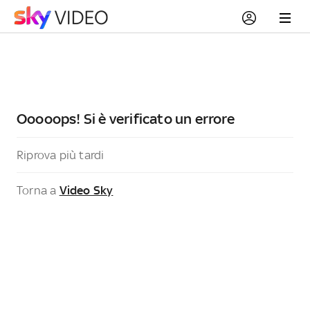
Ooooops! Si è verificato un errore
Riprova più tardi
Torna a
Video Sky