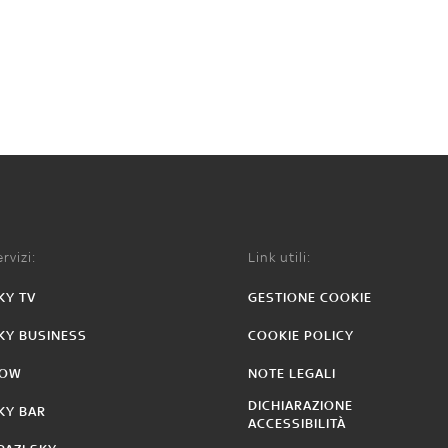
rvizi:
Link utili:
KY TV
GESTIONE COOKIE
KY BUSINESS
COOKIE POLICY
OW
NOTE LEGALI
DICHIARAZIONE
KY BAR
ACCESSIBILITÀ