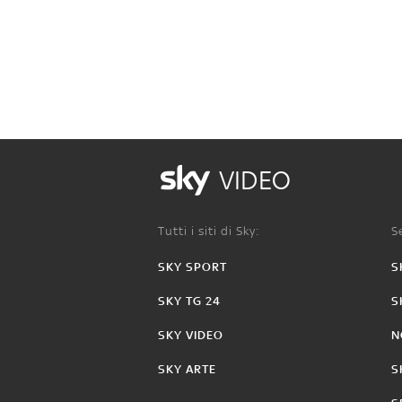
VIDEO
Tutti i siti di Sky:
Se
SKY SPORT
S
SKY TG 24
S
SKY VIDEO
N
SKY ARTE
S