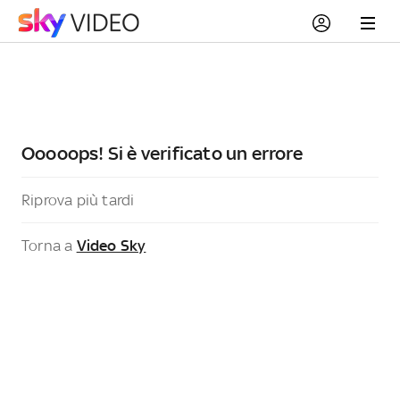
Ooooops! Si è verificato un errore
Riprova più tardi
Torna a
Video Sky