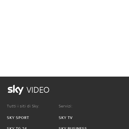
VIDEO
Tutti i siti di Sky:
Servizi:
SKY SPORT
SKY TV
SKY TG 24
SKY BUSINESS