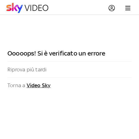
Ooooops! Si è verificato un errore
Riprova più tardi
Torna a
Video Sky