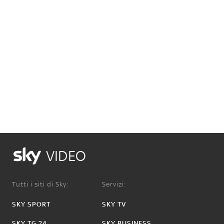
VIDEO
Tutti i siti di Sky:
Servizi:
SKY SPORT
SKY TV
SKY TG 24
SKY BUSINESS