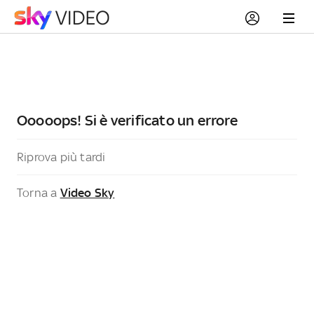
Ooooops! Si è verificato un errore
Riprova più tardi
Torna a
Video Sky