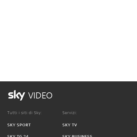
VIDEO
Tutti i siti di Sky:
Servizi:
SKY SPORT
SKY TV
SKY TG 24
SKY BUSINESS